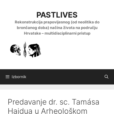
Preskoči
na
PASTLIVES
sadržaj
Rekonstrukcija prapovijesnog (od neolitika do
brončanog doba) načina života na području
Hrvatske – multidisciplinarni pristup
Izbornik
Predavanje dr. sc. Tamása
Hajdua u Arheološkom