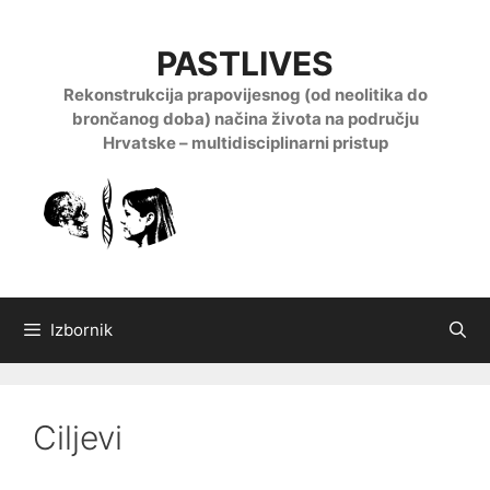
Preskoči
na
PASTLIVES
sadržaj
Rekonstrukcija prapovijesnog (od neolitika do
brončanog doba) načina života na području
Hrvatske – multidisciplinarni pristup
Izbornik
Ciljevi