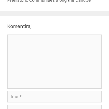
Prehistoric Communities along the Danube
Komentiraj
Komentar
Ime
E-