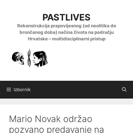
Preskoči
na
PASTLIVES
sadržaj
Rekonstrukcija prapovijesnog (od neolitika do
brončanog doba) načina života na području
Hrvatske – multidisciplinarni pristup
Izbornik
Mario Novak održao
pozvano predavanje na