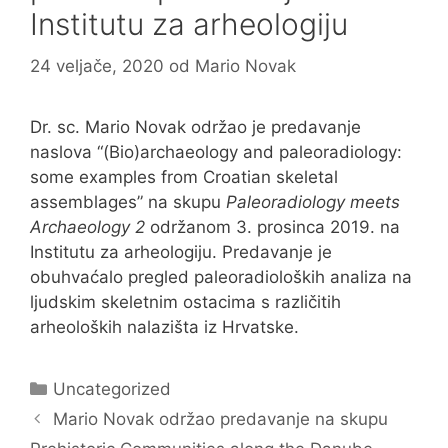
Institutu za arheologiju
24 veljače, 2020
od
Mario Novak
Dr. sc. Mario Novak održao je predavanje
naslova “(Bio)archaeology and paleoradiology:
some examples from Croatian skeletal
assemblages” na skupu
Paleoradiology meets
Archaeology 2
održanom 3. prosinca 2019. na
Institutu za arheologiju. Predavanje je
obuhvaćalo pregled paleoradioloških analiza na
ljudskim skeletnim ostacima s različitih
arheoloških nalazišta iz Hrvatske.
Kategorije
Uncategorized
Mario Novak održao predavanje na skupu